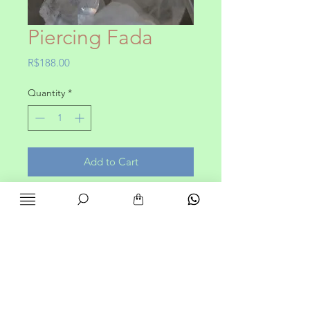
Piercing Fada
Price
R$188.00
Quantity
*
Add to Cart
Piercing Fada foi produzido
manualmente, com a linda pedra
olho de tigre
Especificações da joia
Joia para quem tem furo