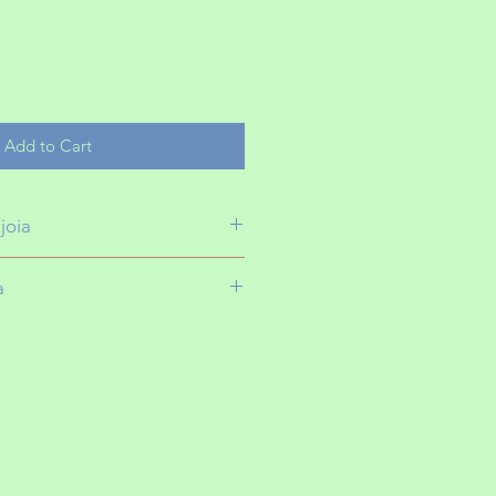
Add to Cart
joia
a
a com espessura ou tamanho
10mm
ara madrelunajoias@gmail.com
2.4 cm
 algo do jeitinho que você