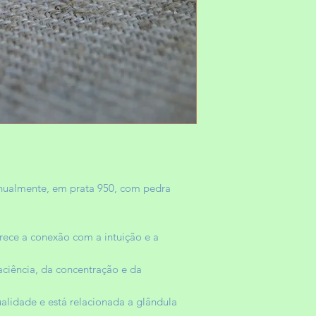
nualmente, em prata 950, com pedra
rece a conexão com a intuição e a
aciência, da concentração e da
ualidade e está relacionada a glândula