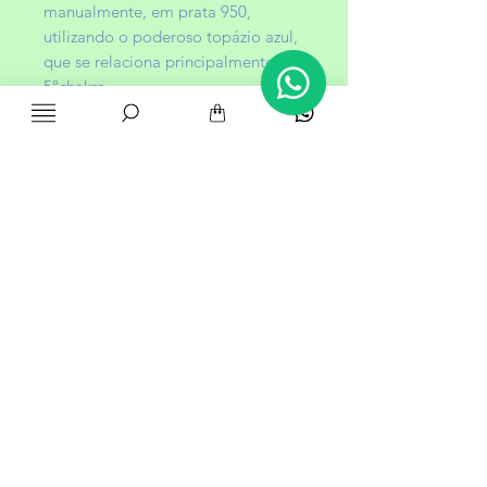
manualmente, em prata 950,
utilizando o poderoso topázio azul,
que se relaciona principalmente ao
5ºchakra
5º Chakra - Vishuddha | Laringe
O quinto chakra está localizado na
base da garganta. Ele se relaciona
com a capacidade de percepção
mais sutil, com o entendimento e
com a voz.
Com sua vibração suave, o topázio
azul, favorece a expressão verbal, a
criatividade. Sua energia manifesta
beleza, harmonia e felicidade.
➺ Não acompanha corrente.
Caso deseje adicionar uma corrente
ao pedido, tenho algumas opções e