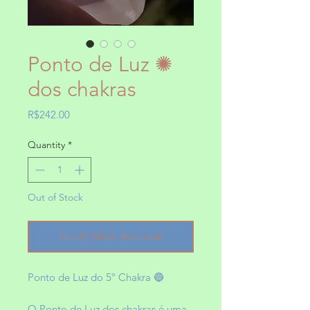
Ponto de Luz ✺
dos chakras
Price
R$242.00
Quantity
*
Out of Stock
Notify When Available
Ponto de Luz do 5º Chakra 🔵
O Ponto de Luz dos chakras é uma